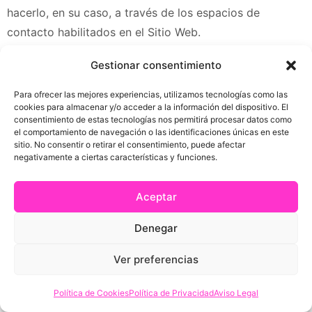
hacerlo, en su caso, a través de los espacios de
contacto habilitados en el Sitio Web.
El Usuario, independientemente del medio que elija para
Gestionar consentimiento
comunicar su decisión, debe expresar de forma clara e
Para ofrecer las mejores experiencias, utilizamos tecnologías como las
inequívoca que es su intención desistir del contrato de
cookies para almacenar y/o acceder a la información del dispositivo. El
consentimiento de estas tecnologías nos permitirá procesar datos como
compra. En todo caso, el Usuario podrá utilizar el
el comportamiento de navegación o las identificaciones únicas en este
modelo de formulario de desistimiento que
sitio. No consentir o retirar el consentimiento, puede afectar
negativamente a ciertas características y funciones.
nizabakery.com
pone a su disposición como parte
anexada a estas Condiciones, sin embargo, su uso no
Aceptar
es obligatorio.
Denegar
Para cumplir el plazo de desistimiento, basta con que la
comunicación que expresa inequívocamente la decisión
Ver preferencias
de desistir sea enviada antes de que venza el plazo
correspondiente.
Política de Cookies
Política de Privacidad
Aviso Legal