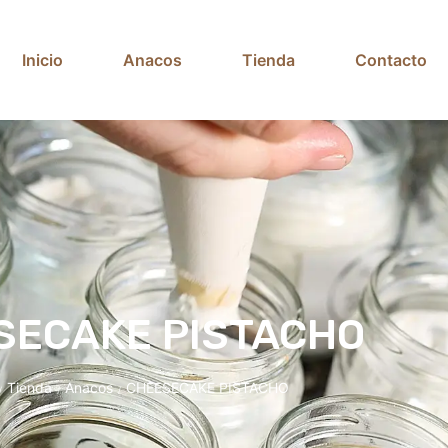
Inicio
Anacos
Tienda
Contacto
SECAKE PISTACHO
Tienda
Anacos
CHEESECAKE PISTACHO
/
/
/