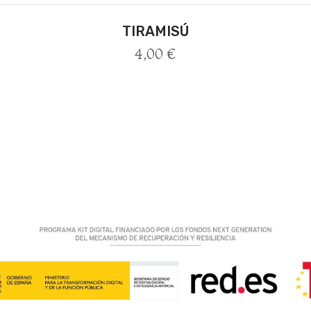
TIRAMISÚ
4,00
€