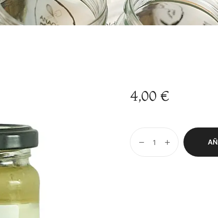
4,00
€
AÑ