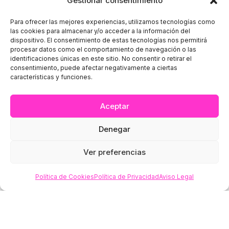
Gestionar consentimiento
Calle Zamora 19. Vigo
Para ofrecer las mejores experiencias, utilizamos tecnologías como
986 41 69 40
las cookies para almacenar y/o acceder a la información del
dispositivo. El consentimiento de estas tecnologías nos permitirá
info@nizabakery.com
procesar datos como el comportamiento de navegación o las
identificaciones únicas en este sitio. No consentir o retirar el
consentimiento, puede afectar negativamente a ciertas
características y funciones.
Aceptar
INFORMACIÓN
Denegar
Aviso Legal
Ver preferencias
Política de Privacidad
Política de Cookies
Política de Privacidad
Aviso Legal
Política de Cookies
Condiciones Generales de Venta
Declaración de Accesibilidad